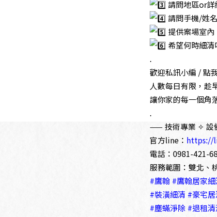
請問地區or詳
請問手機/姓
提供案場室內
希望何時細清
.
歡迎私訊小編 / 點
人數每日有限，趁
讓你家的每一個角
.
—— 技術專業 ✧ 設
官方line：
https://
電話：0981-421-6
服務範圍：雙北、
#鷹翰
#鷹翰居家細
#裝潢細清
#豪宅居
#塵蟎淨除
#退租清