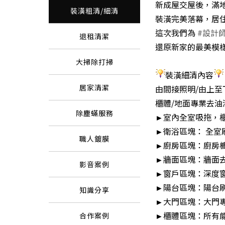
新成屋交屋後，滿
裝潢粗清/細清
裝潢完美落幕，居
這次我們為
#設計
退租清潔
還原新家的最美模
大掃除打掃
裝潢細清內容
居家清潔
由間接照明/由上至
櫃體/地面專業去油
除塵蟎服務
►室內全室吸拖，
►衛浴區塊： 全室
職人鍍膜
►廚房區塊：廚房
►牆面區塊：牆面
影音案例
►窗戶區塊：深度
►陽台區塊：陽台刷
知識分享
►大門區塊：大門專
►櫃體區塊：所有
合作案例