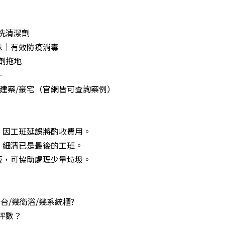
明洗清潔劑
味｜有效防疫消毒
潔劑拖地
一
間新建案/豪宅（官網皆可查詢案例）
，因工班延誤將酌收費用。
，細清已是最後的工班。
板，可協助處理少量垃圾。
台/幾衛浴/幾系統櫃?
坪數？