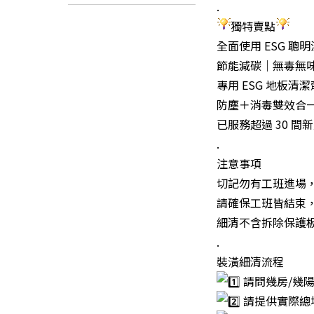
.
獨特賣點
全面使用 ESG 聰
節能減碳｜無毒無
專用 ESG 地板清
防塵＋消毒雙效合
已服務超過 30 
.
注意事項
切記勿有工班進場
請確保工班皆結束
細清不含拆除保護
.
裝潢細清流程
請問幾房/幾陽
請提供實際總