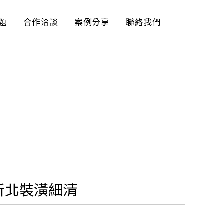
題
合作洽談
案例分享
聯絡我們
/新北裝潢細清