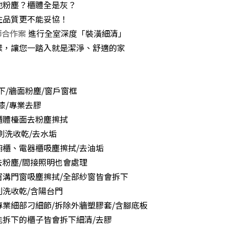
地粉塵？櫃體全是灰？
住品質更不能妥協！
師合作案
進行全室深度「裝潢細清」
樣，讓您一踏入就是潔淨、舒適的家
下/牆面粉塵/窗戶窗框
漆/專業去膠
櫃體檯面去粉塵擦拭
刷洗收乾/去水垢
櫥櫃、電器櫃吸塵擦拭/去油垢
去粉塵/間接照明也會處理
窗溝門窗吸塵擦拭/全部紗窗皆會拆下
洗收乾/含陽台門
業細部刁細節/拆除外牆塑膠套/含腳底板
能拆下的櫃子皆會拆下細清/去膠