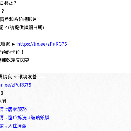
細地址？
名？
 窗戶和系統櫃影片
呢？(請提供詳細日期)
我聯繫 ►
https://lin.ee/zPuRG75
早預約卡位！
落都乾淨又閃亮
備精良 ✧ 環境友善 ——
lin.ee/zPuRG75
88
桃園
清
#居家服務
清
#窗戶拆洗
#玻璃鍍膜
潔
#入住清潔