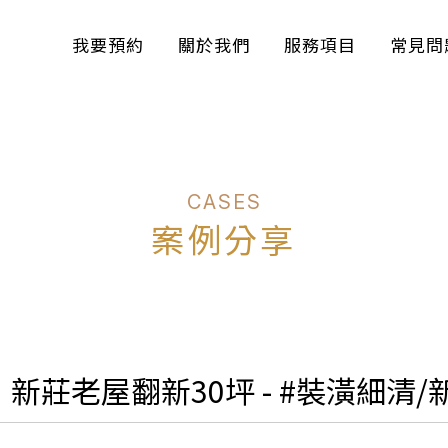
我要預約
關於我們
服務項目
常見問
案例分享
新莊老屋翻新30坪 - #裝潢細清